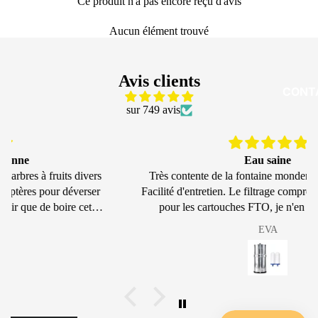
Ce produit n'a pas encore reçu d'avis
Aucun élément trouvé
Avis clients
CONT
sur 749 avis
Eau saine
Très contente de la fontaine monderma. Beau design.
Facilité d'entretien. Le filtrage comprend aussi le calcaire
pour les cartouches FTO, je n'en ai plus dans ma
bouilloire et c'est un plus. Grand merci.
EVA