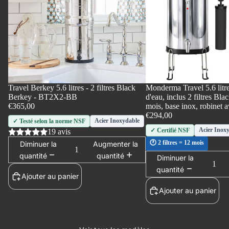
Travel Berkey 5.6 litres - 2 filtres Black
Monderma Travel 5.6 litres
Ajouter
Berkey - BT2X2-BB
d'eau, inclus 2 filtres Blac
€365,00
mois, base inox, robinet 
€294,00
Acier Inoxydable
✓ Testé selon la norme NSF
Acier Inox
✓ Certifié NSF
19 avis
🕐 2 filtres = 12 mois
Diminuer la
Augmenter la
quantité
quantité
Diminuer la
quantité
Ajouter au panier
Ajouter au panier