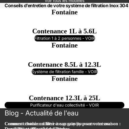
Voir tous les modèles
Conseils d’entretien de votre système de filtration Inox 30
Fontaine
Contenance 1L à 5.6L
Filtration 1 à 2 personnes - VOIR
Fontaine
Contenance 8.5L à 12.3L
Système de filtration famille - VOIR
Fontaine
Contenance 12.3L à 25L
Purificateur d'eau collectivité - VOIR
Blog - Actualité de l'eau
Comment choisir un filtre à eau gravity pour votre maison :
Comment choisir un filtre à eau gravity pour votre maison :
Durabilité et efficacité des Berkey
Durabilité et efficacité des Berkey