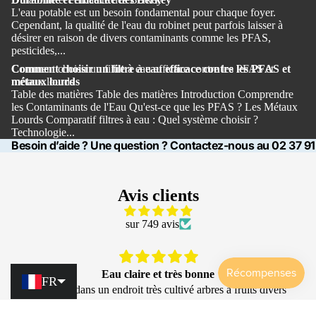
L'eau potable est un besoin fondamental pour chaque foyer.
Cependant, la qualité de l'eau du robinet peut parfois laisser à
désirer en raison de divers contaminants comme les PFAS,
pesticides,...
Comment choisir un filtre à eau efficace contre les PFAS et
Comment choisir un filtre à eau efficace contre les PFAS et
métaux lourds
métaux lourds
Table des matières Table des matières Introduction Comprendre
les Contaminants de l'Eau Qu'est-ce que les PFAS ? Les Métaux
Lourds Comparatif filtres à eau : Quel système choisir ?
Technologie...
Besoin d’aide ? Une question ? Contactez-nous au 02 37 9
Avis clients
sur 749 avis
Eau saine
FR
Très contente de la fontaine monderma. Beau design.
Facilité d'entretien. Le filtrage comprend aussi le calcaire