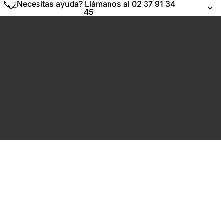
📞 ¿Necesitas ayuda? Llámanos al 02 37 91 34
45