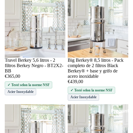
Travel Berkey 5,6 litros - 2
Big Berkey® 8,5 litros - Pack
Añadir
filtros Berkey Negro - BT2X2-
completo de 2 filtros Black
BB
Berkey® + base y grifo de
€365,00
acero inoxidable
€439,00
✓ Testé selon la norme NSF
✓ Testé selon la norme NSF
Acier Inoxydable
Acier Inoxydable
Pregunta