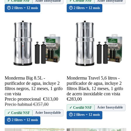
Acier Inoxydable
Acier Inoxydable
✓ Certifié NSF
✓ Certifié NSF
🕐 2 filtres = 12 mois
🕐 2 filtres = 12 mois
Agotado
Monderma Big 8.5L -
Monderma Travel 5,6 litros -
purificador de agua, incluye 2
purificador de agua, incluye 2
filtros negros, 12 meses, 1 grifo
filtros Black, 12 meses, 1 grifo
con vista
de acero inoxidable con vista
Precio promocional
€313,00
€283,00
Precio habitual
€357,00
Acier Inoxydable
✓ Certifié NSF
Acier Inoxydable
✓ Certifié NSF
🕐 2 filtres = 12 mois
🕐 2 filtres = 12 mois