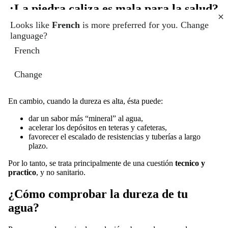
¿La piedra caliza es mala para la salud?
Looks like
French
is more preferred for you. Change
La piedra caliza corresponde principalmente a
calcio
y en
language?
magnesio
, Dos minerales presentes naturalmente en el agua
potable.
French
Estos minerales son útiles para el organismo y contribuyen a la
Change
ingesta nutricional diaria. Por tanto, el agua dura no es peligrosa
para la salud.
En cambio, cuando la dureza es alta, ésta puede:
dar un sabor más “mineral” al agua,
CON
acelerar los depósitos en teteras y cafeteras,
favorecer el escalado de resistencias y tuberías a largo
plazo.
Por lo tanto, se trata principalmente de una cuestión
tecnico y
practico
, y no sanitario.
¿Cómo comprobar la dureza de tu
agua?