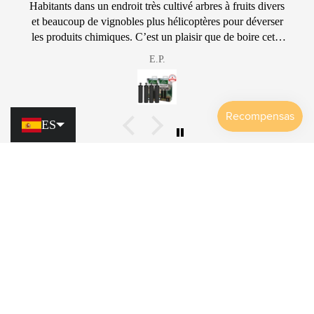
Très contente de la fontaine monderma. Beau design.
Facilité d'entretien. Le filtrage comprend aussi le calcaire
pour les cartouches FTO, je n'en ai plus dans ma
bouilloire et c'est un plus. Grand merci.
EVA
ES
Únete a la comunidad de Agua de
Fuente
Sea uno de los primeros en recibir la información
más reciente sobre ofertas en línea, promociones,
nuevos productos y mucho más.
Correo electrónico