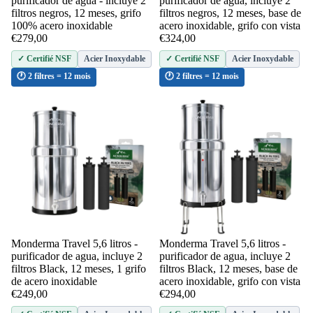
purificador de agua - incluye 2
purificador de agua, incluye 2
filtros negros, 12 meses, grifo
filtros negros, 12 meses, base de
100% acero inoxidable
acero inoxidable, grifo con vista
€279,00
€324,00
Acier Inoxydable
Acier Inoxydable
✓ Certifié NSF
✓ Certifié NSF
🕐 2 filtres = 12 mois
🕐 2 filtres = 12 mois
Monderma Travel 5,6 litros -
Monderma Travel 5,6 litros -
Añadir
purificador de agua, incluye 2
purificador de agua, incluye 2
filtros Black, 12 meses, 1 grifo
filtros Black, 12 meses, base de
de acero inoxidable
acero inoxidable, grifo con vista
€249,00
€294,00