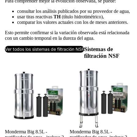
Para comprender mejor la evolución observada, se puede:
consultar los análisis publicados por su proveedor de agua,
usar tiras reactivas
TH
(título hidrotimétrico),
comparar los valores actuales con los de meses anteriores.
Esto permite confirmar si la variación observada está relacionada
con un cambio temporal en la dureza del agua.
Sistemas de
Ver todos los sistemas de filtración NSF
filtración NSF
Agotado
Monderma Big 8.5L -
Agotado
Monderma Big 8.5L -