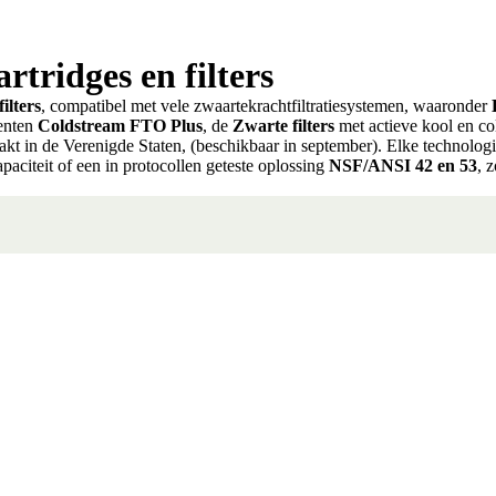
ridges en filters
ilters
, compatibel met vele zwaartekrachtfiltratiesystemen, waaronder
menten
Coldstream FTO Plus
, de
Zwarte filters
met actieve kool en col
akt in de Verenigde Staten, (beschikbaar in september). Elke technologi
paciteit of een in protocollen geteste oplossing
NSF/ANSI 42 en 53
, 