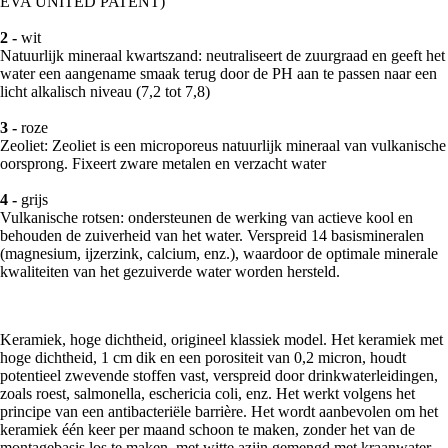
EVA UNITED PATENT)
2 -
wit
Natuurlijk mineraal kwartszand: neutraliseert de zuurgraad en geeft het
water een aangename smaak terug door de PH aan te passen naar een
licht alkalisch niveau (7,2 tot 7,8)
3 -
roze
Zeoliet: Zeoliet is een microporeus natuurlijk mineraal van vulkanische
oorsprong. Fixeert zware metalen en verzacht water
4 -
grijs
Vulkanische rotsen: ondersteunen de werking van actieve kool en
behouden de zuiverheid van het water. Verspreid 14 basismineralen
(magnesium, ijzerzink, calcium, enz.), waardoor de optimale minerale
kwaliteiten van het gezuiverde water worden hersteld.
Keramiek, hoge dichtheid, origineel klassiek model. Het keramiek met
hoge dichtheid, 1 cm dik en een porositeit van 0,2 micron, houdt
potentieel zwevende stoffen vast, verspreid door drinkwaterleidingen,
zoals roest, salmonella, eschericia coli, enz. Het werkt volgens het
principe van een antibacteriële barrière. Het wordt aanbevolen om het
keramiek één keer per maand schoon te maken, zonder het van de
montagebasis los te maken, met witte azijn gemengd met kraanwater.