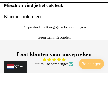
Misschien vind je het ook leuk
Klantbeoordelingen
Dit product heeft nog geen beoordelingen
Geen items gevonden
Laat klanten voor ons spreken
uit 751 beoordelingen
NL
Eau saine
Très contente de la fontaine monderma. Beau design.
Promotionele prijs
€79,00
Facilité d'entretien. Le filtrage comprend aussi le calcaire
Normale prijs
€93,00
pour les cartouches FTO, je n'en ai plus dans ma
bouilloire et c'est un plus. Grand merci.
EVA