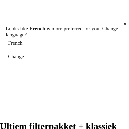
Looks like
French
is more preferred for you. Change
language?
French
Change
eel
eel
eel
deo
deo
deo
Ultiem filterpakket + klassiek
f
f
f