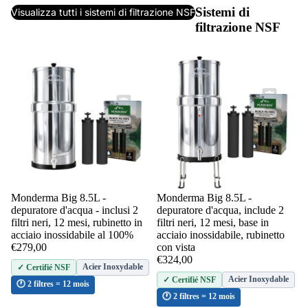
Sistemi di
Visualizza tutti i sistemi di filtrazione NSF
filtrazione NSF
Esaurito
Monderma Big 8.5L -
Esaurito
Monderma Big 8.5L -
depuratore d'acqua - inclusi 2
depuratore d'acqua, include 2
filtri neri, 12 mesi, rubinetto in
filtri neri, 12 mesi, base in
acciaio inossidabile al 100%
acciaio inossidabile, rubinetto
€279,00
con vista
€324,00
Acier Inoxydable
✓ Certifié NSF
Acier Inoxydable
✓ Certifié NSF
🕐 2 filtres = 12 mois
🕐 2 filtres = 12 mois