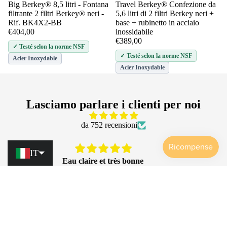
Big Berkey® 8,5 litri - Fontana
Travel Berkey® Confezione da
Aggiungi
filtrante 2 filtri Berkey® neri -
5,6 litri di 2 filtri Berkey neri +
Rif. BK4X2-BB
base + rubinetto in acciaio
€404,00
inossidabile
€389,00
✓ Testé selon la norme NSF
✓ Testé selon la norme NSF
Acier Inoxydable
Acier Inoxydable
Lasciamo parlare i clienti per noi
da 752 recensioni
IT
Eau saine
Très contente de la fontaine monderma. Beau design.
Facilité d'entretien. Le filtrage comprend aussi le calcaire
pour les cartouches FTO, je n'en ai plus dans ma
bouilloire et c'est un plus. Grand merci.
EVA