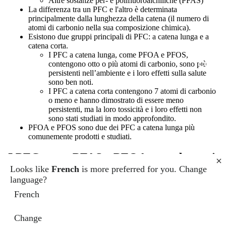
Altre sostanze per- e polifluoroalchiliche (PFAS)
La differenza tra un PFC e l'altro è determinata
principalmente dalla lunghezza della catena (il numero di
atomi di carbonio nella sua composizione chimica).
Esistono due gruppi principali di PFC: a catena lunga e a
catena corta.
I PFC a catena lunga, come PFOA e PFOS,
CONT
contengono otto o più atomi di carbonio, sono più
persistenti nell’ambiente e i loro effetti sulla salute
sono ben noti.
I PFC a catena corta contengono 7 atomi di carbonio
o meno e hanno dimostrato di essere meno
persistenti, ma la loro tossicità e i loro effetti non
sono stati studiati in modo approfondito.
PFOA e PFOS sono due dei PFC a catena lunga più
comunemente prodotti e studiati.
I PFC come PFAS e PFOA sono dannosi
Looks like
French
is more preferred for you. Change
per l’uomo?
language?
Nonostante tutti i vantaggi che i PFC sembrano apportare (dal
French
rendere i tappetini a prova di schizzi alla garanzia che il panino al
formaggio grigliato non si attacchi alla padella), esiste un
Change
preoccupante potenziale svantaggio nella loro produzione e