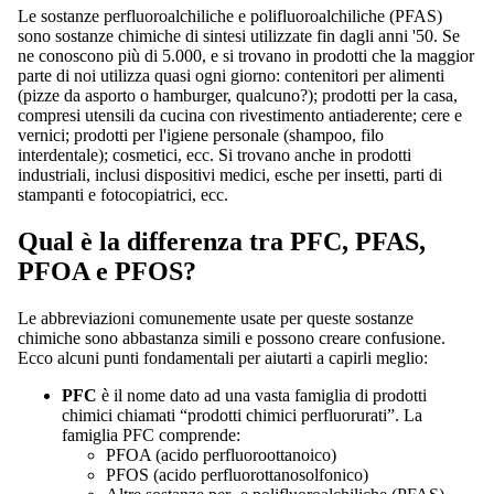
Le sostanze perfluoroalchiliche e polifluoroalchiliche (PFAS)
sono sostanze chimiche di sintesi utilizzate fin dagli anni '50. Se
ne conoscono più di 5.000, e si trovano in prodotti che la maggior
parte di noi utilizza quasi ogni giorno: contenitori per alimenti
(pizze da asporto o hamburger, qualcuno?); prodotti per la casa,
compresi utensili da cucina con rivestimento antiaderente; cere e
vernici; prodotti per l'igiene personale (shampoo, filo
interdentale); cosmetici, ecc. Si trovano anche in prodotti
industriali, inclusi dispositivi medici, esche per insetti, parti di
stampanti e fotocopiatrici, ecc.
Qual è la differenza tra PFC, PFAS,
PFOA e PFOS?
Le abbreviazioni comunemente usate per queste sostanze
chimiche sono abbastanza simili e possono creare confusione.
Ecco alcuni punti fondamentali per aiutarti a capirli meglio:
PFC
è il nome dato ad una vasta famiglia di prodotti
chimici chiamati “prodotti chimici perfluorurati”. La
famiglia PFC comprende:
PFOA (acido perfluoroottanoico)
PFOS (acido perfluorottanosolfonico)