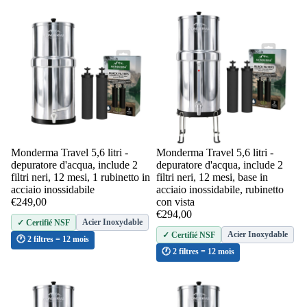
Domande f
Monderma Travel 5,6 litri -
Monderma Travel 5,6 litri -
Aggiungi
depuratore d'acqua, include 2
depuratore d'acqua, include 2
filtri neri, 12 mesi, 1 rubinetto in
filtri neri, 12 mesi, base in
acciaio inossidabile
acciaio inossidabile, rubinetto
€249,00
con vista
€294,00
Acier Inoxydable
✓ Certifié NSF
Acier Inoxydable
✓ Certifié NSF
🕐 2 filtres = 12 mois
🕐 2 filtres = 12 mois