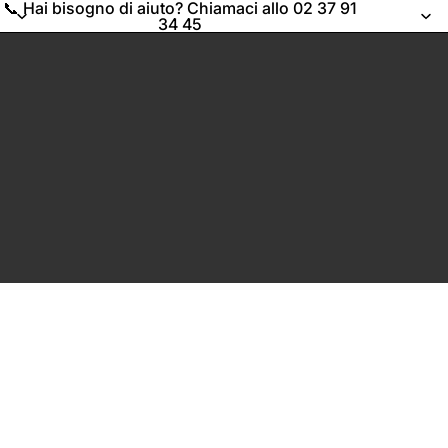
📞 Hai bisogno di aiuto? Chiamaci allo 02 37 91
34 45