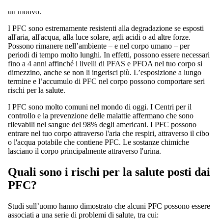
utilizzo. I PFC sono chiamati “sostanze chimiche per sempre” per
un motivo.
I PFC sono estremamente resistenti alla degradazione se esposti
all'aria, all'acqua, alla luce solare, agli acidi o ad altre forze.
Possono rimanere nell’ambiente – e nel corpo umano – per
periodi di tempo molto lunghi. In effetti, possono essere necessari
fino a 4 anni affinché i livelli di PFAS e PFOA nel tuo corpo si
dimezzino, anche se non li ingerisci più. L’esposizione a lungo
termine e l’accumulo di PFC nel corpo possono comportare seri
rischi per la salute.
I PFC sono molto comuni nel mondo di oggi. I Centri per il
controllo e la prevenzione delle malattie affermano che sono
rilevabili nel sangue del 98% degli americani. I PFC possono
entrare nel tuo corpo attraverso l'aria che respiri, attraverso il cibo
o l'acqua potabile che contiene PFC. Le sostanze chimiche
lasciano il corpo principalmente attraverso l'urina.
Quali sono i rischi per la salute posti dai
PFC?
Studi sull’uomo hanno dimostrato che alcuni PFC possono essere
associati a una serie di problemi di salute, tra cui: