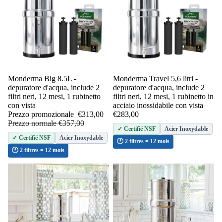
Esaurito
Monderma Big 8.5L -
Monderma Travel 5,6 litri -
depuratore d'acqua, include 2
depuratore d'acqua, include 2
filtri neri, 12 mesi, 1 rubinetto
filtri neri, 12 mesi, 1 rubinetto in
con vista
acciaio inossidabile con vista
Prezzo promozionale
€313,00
€283,00
Prezzo normale
€357,00
Acier Inoxydable
✓ Certifié NSF
Acier Inoxydable
✓ Certifié NSF
🕐 2 filtres = 12 mois
🕐 2 filtres = 12 mois